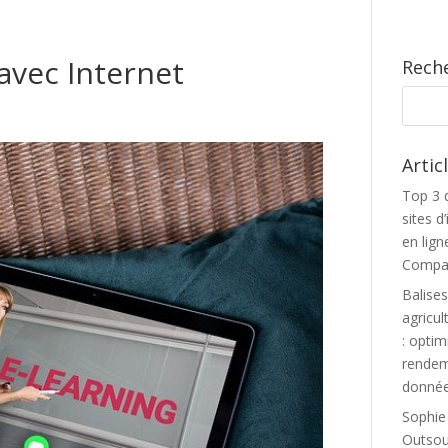
avec Internet
Rech
Artic
Top 3 
sites 
en lign
Compar
Balise
agricul
: optim
rendem
donnée
Sophie
Outsour