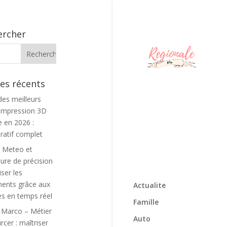
ercher
les récents
des meilleurs
d’impression 3D
e en 2026 :
atif complet
s Meteo et
ture de précision
iser les
ents grâce aux
Actualite
s en temps réel
Famille
 Marco – Métier
Auto
cer : maîtriser