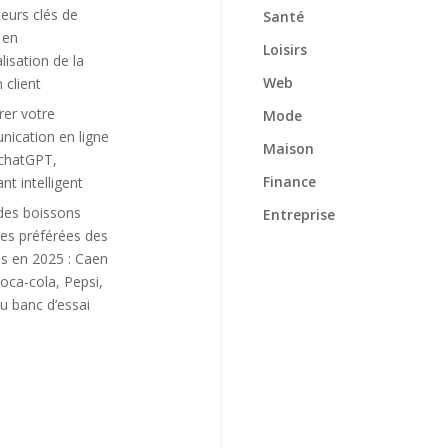
teurs clés de
Santé
 en
Loisirs
lisation de la
Web
n client
rer votre
Mode
ication en ligne
Maison
chatGPT,
Finance
ant intelligent
des boissons
Entreprise
es préférées des
is en 2025 : Caen
oca-cola, Pepsi,
u banc d’essai