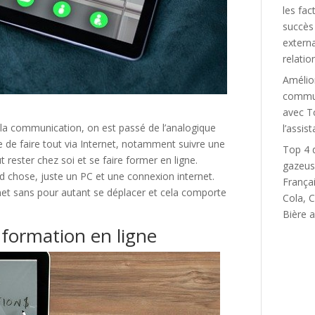
les fac
succès
externa
relatio
Amélio
commun
avec T
e la communication, on est passé de l’analogique
l’assist
ble de faire tout via Internet, notamment suivre une
Top 4 
t rester chez soi et se faire former en ligne.
gazeus
 chose, juste un PC et une connexion internet.
França
rnet sans pour autant se déplacer et cela comporte
Cola, C
Bière a
 formation en ligne