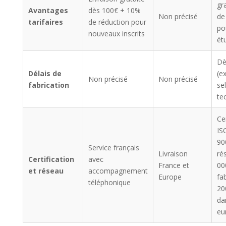
gr
Avantages
dès 100€ + 10%
Non précisé
de
tarifaires
de réduction pour
po
nouveaux inscrits
ét
Dè
Délais de
(e
Non précisé
Non précisé
fabrication
se
te
Cer
IS
90
Service français
Livraison
ré
Certification
avec
France et
00
et réseau
accompagnement
Europe
fa
téléphonique
20
da
eu