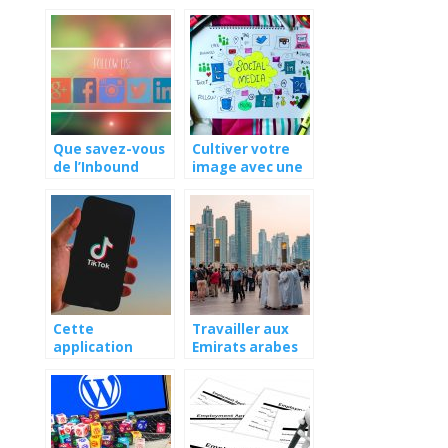
promouvoir ses
pour booster les
activités ?
activités d’une
entreprise
Que savez-vous
Cultiver votre
de l’Inbound
image avec une
marketing ?
agence de
communication
Toulousaine
Cette
Travailler aux
application
Emirats arabes
TikTok qui fait le
unis : les
tour du monde
meilleures
adresses
numeriques