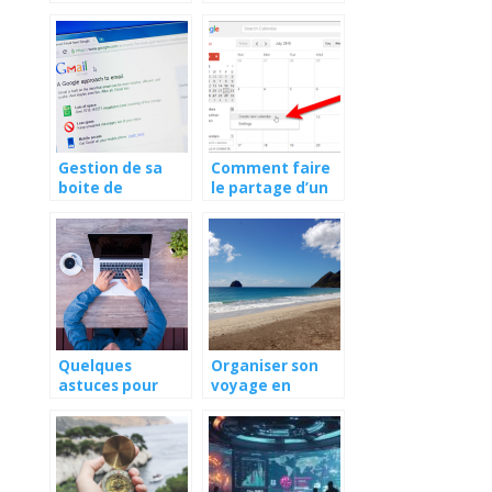
la musique sous
adresse mail
iOS et Android
Gestion de sa
Comment faire
boite de
le partage d’un
messagerie
agenda google
gmail : quelles
avec une tierce
sont les
personne ?
meilleures
astuces ?
Quelques
Organiser son
astuces pour
voyage en
faire un e
Martinique : les
majuscule ?
informations a
connaitre