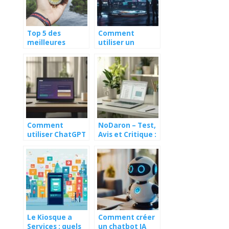
Top 5 des
Comment
meilleures
utiliser un
applications de
chatbot gratuit
boussole en
en français pour
ligne
améliorer votre
SEO avec Chat
GPT
Comment
NoDaron – Test,
utiliser ChatGPT
Avis et Critique :
en ligne pour
découverte des
améliorer votre
meilleures
contenu web
conversations
du forum
Le Kiosque a
Comment créer
Services : quels
un chatbot IA