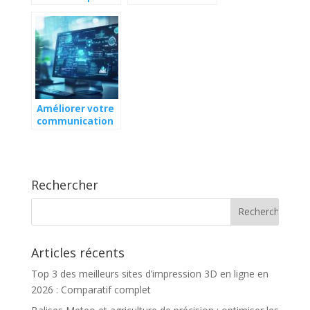
sont les bons
sans
plans a
compétences en
selectionner sur
programmation
le site ?
Améliorer votre
communication
en ligne avec
TchatGPT,
l’assistant
intelligent
Rechercher
Articles récents
Top 3 des meilleurs sites d’impression 3D en ligne en
2026 : Comparatif complet