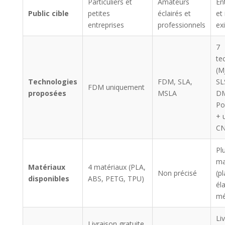
Particuliers et
Amateurs
En
Public cible
petites
éclairés et
et
entreprises
professionnels
ex
7
te
(M
Technologies
FDM, SLA,
SL
FDM uniquement
proposées
MSLA
DM
Po
+ 
CN
Pl
ma
Matériaux
4 matériaux (PLA,
Non précisé
(p
disponibles
ABS, PETG, TPU)
él
mé
Li
Livraison gratuite