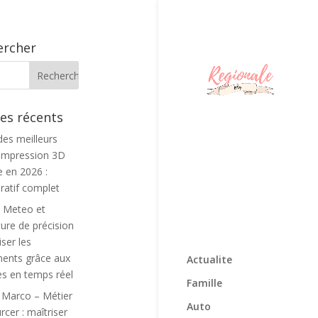
ercher
les récents
des meilleurs
d’impression 3D
e en 2026 :
atif complet
s Meteo et
ture de précision
iser les
ents grâce aux
Actualite
s en temps réel
Famille
 Marco – Métier
Auto
cer : maîtriser