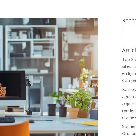
Rech
Artic
Top 3 
sites 
en lign
Compar
Balise
agricul
: optim
rendem
donnée
Sophie
Outsour