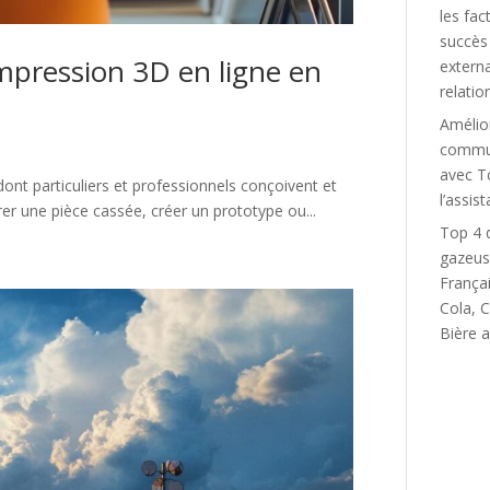
les fac
succès
impression 3D en ligne en
externa
relatio
Amélio
commun
avec T
ont particuliers et professionnels conçoivent et
l’assist
er une pièce cassée, créer un prototype ou...
Top 4 
gazeus
França
Cola, C
Bière a