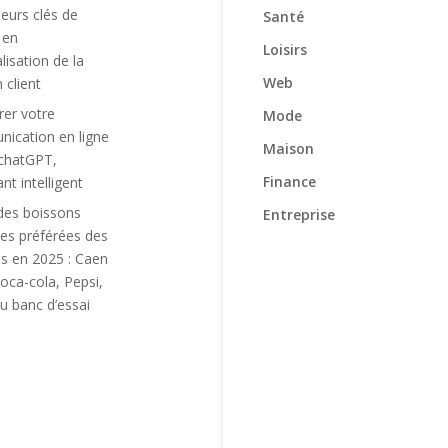
teurs clés de
Santé
 en
Loisirs
lisation de la
Web
n client
rer votre
Mode
ication en ligne
Maison
chatGPT,
Finance
ant intelligent
des boissons
Entreprise
es préférées des
is en 2025 : Caen
oca-cola, Pepsi,
u banc d’essai