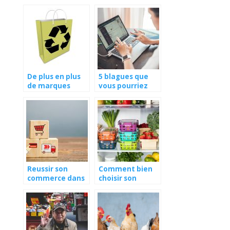
de candidature
materiels de
construction
De plus en plus
5 blagues que
de marques
vous pourriez
misent sur les
faire a vos
emballages
collegues en
recyclables pour
teletravail le 1
leur packaging
er avril
Reussir son
Comment bien
commerce dans
choisir son
la mode, les
congelateur
astuces a ne pas
professionnel ?
manquer !