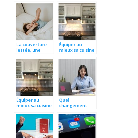
La couverture
Équiper au
lestée, une
mieux sa cuisine
solution
de la simple
évidente pour
façon
un bon sommeil
Équiper au
Quel
mieux sa cuisine
changement
de la simple
pour les micros
façon
entreprises en
2020 ?