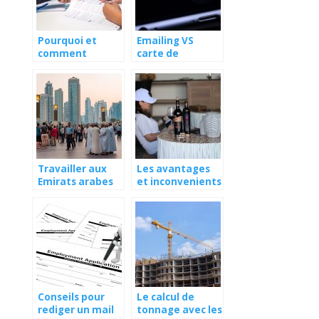
Pourquoi et
Emailing VS
comment
carte de
contacter
remerciement:
l’inspection du
quelle est la
travail (en
tendance à
France)?
suivre pour les
jeunes
entreprises
Travailler aux
Les avantages
Emirats arabes
et inconvenients
unis : les
d’ouvrir une
meilleures
chambre d’hotes
adresses
numeriques
Conseils pour
Le calcul de
rediger un mail
tonnage avec les