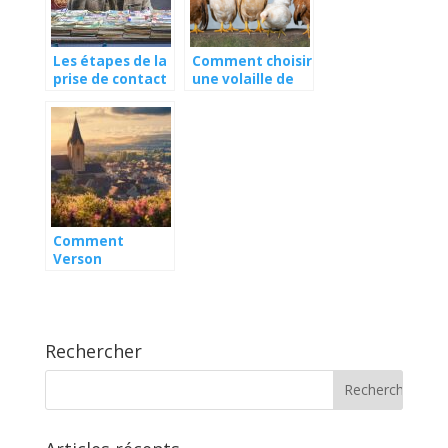
Les étapes de la
Comment choisir
prise de contact
une volaille de
commerciale
qualite
Comment
Verson
révolutionne la
supply chain
avec son alliance
SCM dans le
Rechercher
domaine
psychologique