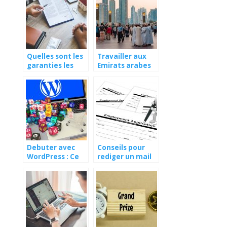
Toulousaine
2020 ?
Quelles sont les
Travailler aux
garanties les
Emirats arabes
plus
unis : les
importantes a
meilleures
souscrire pour
adresses
une assurance
numeriques
habitation ?
Debuter avec
Conseils pour
WordPress : Ce
rediger un mail
que vous devez
de candidature
savoir