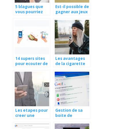
5 blagues que
Est-il possible de
vous pourriez
gagner aux jeux
faire a vos
et concours?
collegues en
teletravail le 1
er avril
14 supers sites
Les avantages
pour ecouter de
de la cigarette
la musique sous
electronique
iOS et Android
pour arreter le
tabac.
Les etapes pour
Gestion de sa
creer une
boite de
adresse mail
messagerie
gmail : quelles