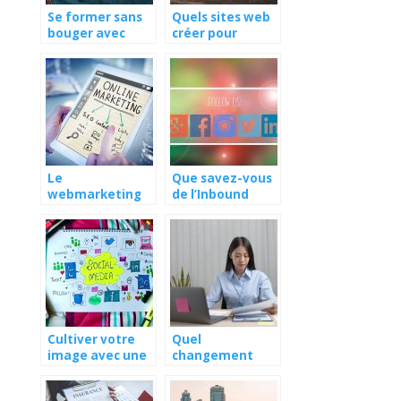
Se former sans
Quels sites web
bouger avec
créer pour
Internet
promouvoir ses
activités ?
Le
Que savez-vous
webmarketing
de l’Inbound
pour booster les
marketing ?
activités d’une
entreprise
Cultiver votre
Quel
image avec une
changement
agence de
pour les micros
communication
entreprises en