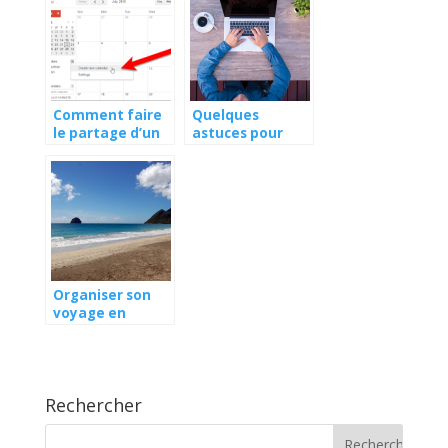
sont les
meilleures
astuces ?
Comment faire
Quelques
le partage d’un
astuces pour
agenda google
faire un e
avec une tierce
majuscule ?
personne ?
Organiser son
voyage en
Martinique : les
informations a
connaitre
Rechercher