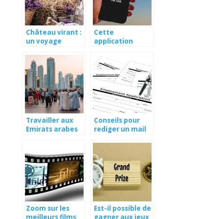
Château virant :
Cette
un voyage
application
gustatif au cœur
TikTok qui fait le
de la Provence
tour du monde
Travailler aux
Conseils pour
Emirats arabes
rediger un mail
unis : les
de candidature
meilleures
adresses
numeriques
Zoom sur les
Est-il possible de
meilleurs films
gagner aux jeux