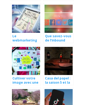
autrement
promouvoir ses
activités ?
Le
Que savez-vous
webmarketing
de l’Inbound
pour booster les
marketing ?
activités d’une
entreprise
Cultiver votre
Casa del papel :
image avec une
la saison 5 et la
agence de
dernière
communication
Toulousaine