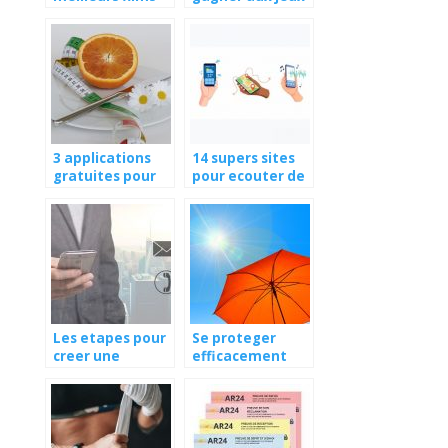
2014
et concours?
3 applications
14 supers sites
gratuites pour
pour ecouter de
compter les
la musique sous
calories
iOS et Android
Les etapes pour
Se proteger
creer une
efficacement
adresse mail
contre les effets
du soleil