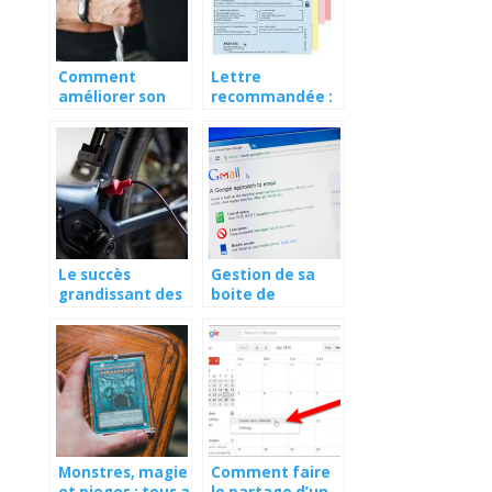
Comment
Lettre
améliorer son
recommandée :
cardio avec la
le guide complet
boxe ?
Le succès
Gestion de sa
grandissant des
boite de
vélos
messagerie
électriques.
gmail : quelles
sont les
meilleures
astuces ?
Monstres, magie
Comment faire