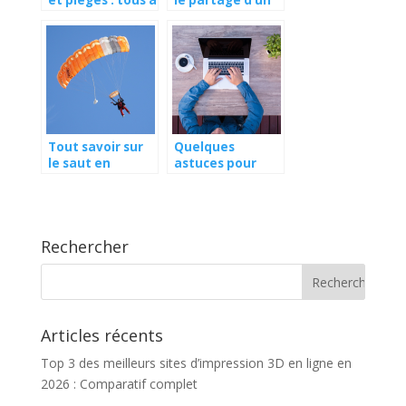
et pieges : tous a
le partage d’un
vos cartes Yu-Gi-
agenda google
Oh!
avec une tierce
personne ?
Tout savoir sur
Quelques
le saut en
astuces pour
parachute en
faire un e
Alsace
majuscule ?
Rechercher
Articles récents
Top 3 des meilleurs sites d’impression 3D en ligne en
2026 : Comparatif complet