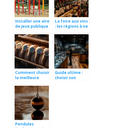
methode
Installer une aire
La foire aux vins
de jeux publique
: les régions à ne
pour le bien-etre
pas manquer
de tous
Comment choisir
Guide ultime :
la meilleure
choisir son
marmotte à
premier pistolet
montre pour
de défense
protéger vos
légale lors d’une
précieux garde-
formation
temps
encadrée
Pendules