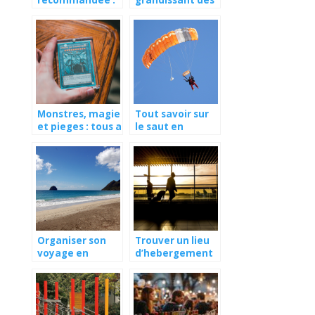
le guide complet
vélos
électriques.
Monstres, magie
Tout savoir sur
et pieges : tous a
le saut en
vos cartes Yu-Gi-
parachute en
Oh!
Alsace
Organiser son
Trouver un lieu
voyage en
d’hebergement
Martinique : les
pour les
informations a
vacances : c’est
connaitre
plus simple avec
la bonne