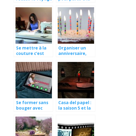
avec votre
chasse
enfant ?
Se mettre à la
Organiser un
couture c’est
anniversaire,
possible !
penser à tout !
Se former sans
Casa del papel :
bouger avec
la saison 5 et la
Internet
dernière