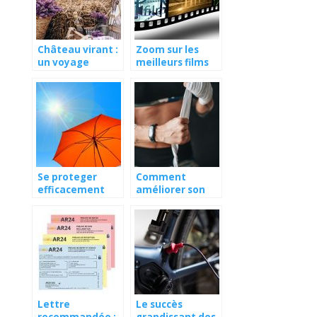
Château virant :
Zoom sur les
un voyage
meilleurs films
gustatif au cœur
2014
de la Provence
Se proteger
Comment
efficacement
améliorer son
contre les effets
cardio avec la
du soleil
boxe ?
Lettre
Le succès
recommandée :
grandissant des