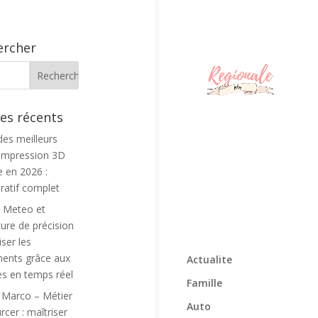
ercher
les récents
des meilleurs
d’impression 3D
e en 2026 :
atif complet
s Meteo et
ture de précision
iser les
ents grâce aux
Actualite
s en temps réel
Famille
 Marco – Métier
Auto
cer : maîtriser