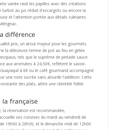
arte variée ravit les papilles avec des créations
 de turbot au jus réduit d'escargots ou encore la
e et l'attention portée aux détails culinaires
Mérignac.
la différence
ualité-prix, un atout majeur pour les gourmets.
 la délicieuse terrine de pot au feu en gelée
rincipaux, tels que le suprême de pintade sauce
ce aux aromates à 24,50€, reflètent le savoir-
at Guayaquil à 6€ ou le café gourmand accompagné
ur une note sucrée sans alourdir l'addition. Cette
constante des plats, attire une clientèle fidèle
à la française
y, la réservation est recommandée,
accueille ses convives du mardi au vendredi de
 de 19h00 à 20h30, et le dimanche midi de 12h00