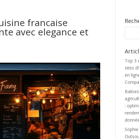
uisine francaise
Rech
ente avec elegance et
Artic
Top 3 
sites 
en lign
Compar
Balise
agricul
: optim
rendem
donnée
Sophie
Outsour