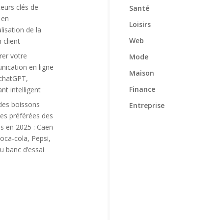
teurs clés de
Santé
 en
Loisirs
lisation de la
Web
n client
rer votre
Mode
ication en ligne
Maison
chatGPT,
Finance
ant intelligent
des boissons
Entreprise
es préférées des
is en 2025 : Caen
oca-cola, Pepsi,
u banc d’essai