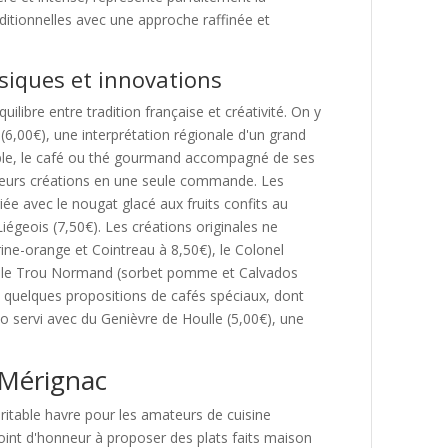
aditionnelles avec une approche raffinée et
ssiques et innovations
uilibre entre tradition française et créativité. On y
(6,00€), une interprétation régionale d'un grand
ple, le café ou thé gourmand accompagné de ses
sieurs créations en une seule commande. Les
iée avec le nougat glacé aux fruits confits au
égeois (7,50€). Les créations originales ne
e-orange et Cointreau à 8,50€), le Colonel
re le Trou Normand (sorbet pomme et Calvados
c quelques propositions de cafés spéciaux, dont
sso servi avec du Genièvre de Houlle (5,00€), une
 Mérignac
ritable havre pour les amateurs de cuisine
point d'honneur à proposer des plats faits maison