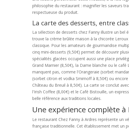
philosophie du restaurant : magnifier les saveurs tr
respectueuse du produit.
La carte des desserts, entre cla
La sélection de desserts chez Fanny illustre un bel éq
trouve la crème brûlée maison à la chicorée Leroux 
classique. Pour les amateurs de gourmandise multi
cinq mini-desserts (9,50€) permet de découvrir plu
spécialités glacées occupent aussi une place privilég
Grand Marnier (8,50€), la Dame blanche ou le café Li
manquent pas, comme l'Orangeraie (sorbet mandarin
(sorbet citron et vodka Smirnoff à 8,50€) ou enco
Château du Breuil à 8,50€). La carte se conclut ave
l'Irish Coffee (8,00€) et le Café Bistouille, un expre
belle référence aux traditions locales.
Une expérience complète à
Le restaurant Chez Fanny à Ardres représente un vé
française traditionnelle. Cet établissement met un 