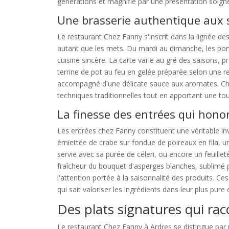
générations et magnifié par une présentation soign
Une brasserie authentique aux 
Le restaurant Chez Fanny s'inscrit dans la lignée des
autant que les mets. Du mardi au dimanche, les po
cuisine sincère. La carte varie au gré des saisons,
terrine de pot au feu en gelée préparée selon une re
accompagné d'une délicate sauce aux aromates. Ch
techniques traditionnelles tout en apportant une t
La finesse des entrées qui honor
Les entrées chez Fanny constituent une véritable in
émiettée de crabe sur fondue de poireaux en fila, u
servie avec sa purée de céleri, ou encore un feuille
fraîcheur du bouquet d'asperges blanches, sublimé p
l'attention portée à la saisonnalité des produits. Ces
qui sait valoriser les ingrédients dans leur plus pure
Des plats signatures qui rac
Le restaurant Chez Fanny à Ardres se distingue par 