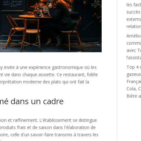
les fac
succès
externa
relatio
Amélio
commun
avec T
l’assist
Top 4 
ny invite à une expérience gastronomique où les
gazeus
t vie dans chaque assiette. Ce restaurant, fidèle
França
rprétation moderne des plats qui ont fait la
Cola, C
Bière a
limé dans un cadre
tion et raffinement. L'établissement se distingue
produits frais et de saison dans l'élaboration de
ire, celle d'un savoir-faire transmis à travers les