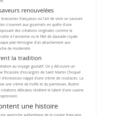
ée.
saveurs renouvelées
 brasseries françaises où l'art de vivre se savoure
rtes s'ouvrent aux gourmets en quête d'une
 proposant des créations originales comme la
cette à l'ancienne ou le filet de daurade royale
aque plat témoigne d'un attachement aux
ouche de modernité.
ent la tradition
vitation au voyage gustatif. On y découvre un
ne fricassée d'escargots de Saint Martin Choquel
té d'écrevisses nappé d'une crème de crustacés. La
ar une crème de truffe et du parmesan, illustre
 créations délicates révèlent le talent d'une cuisine
 expression.
ontent une histoire
une approche authentique de la cuisine française