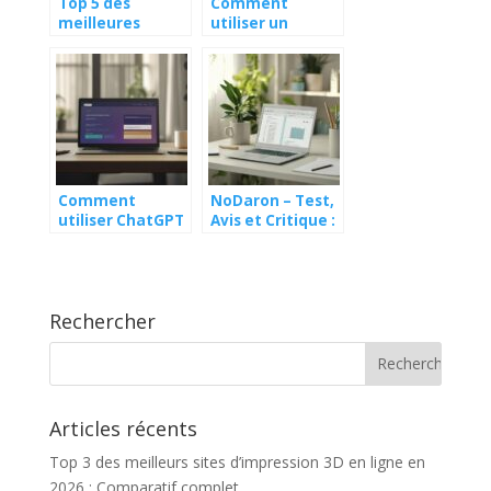
Top 5 des
Comment
meilleures
utiliser un
applications de
chatbot gratuit
boussole en
en français pour
ligne
améliorer votre
SEO avec Chat
GPT
Comment
NoDaron – Test,
utiliser ChatGPT
Avis et Critique :
en ligne pour
découverte des
améliorer votre
meilleures
contenu web
conversations
du forum
Rechercher
Articles récents
Top 3 des meilleurs sites d’impression 3D en ligne en
2026 : Comparatif complet