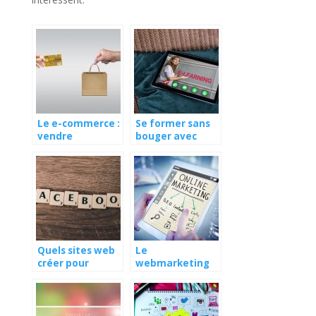
Le e-commerce :
Se former sans
vendre
bouger avec
autrement
Internet
Quels sites web
Le
créer pour
webmarketing
promouvoir ses
pour booster les
activités ?
activités d’une
entreprise