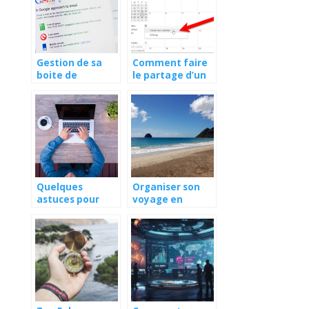
Gestion de sa
Comment faire
boite de
le partage d’un
messagerie
agenda google
gmail : quelles
avec une tierce
sont les
personne ?
meilleures
astuces ?
Quelques
Organiser son
astuces pour
voyage en
faire un e
Martinique : les
majuscule ?
informations a
connaitre