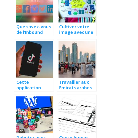
Que savez-vous
Cultiver votre
de l’Inbound
image avec une
marketing ?
agence de
communication
Toulousaine
Cette
Travailler aux
application
Emirats arabes
TikTok qui fait le
unis : les
tour du monde
meilleures
adresses
numeriques
Debuter avec
Conseils pour