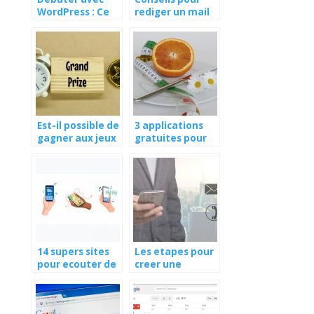
WordPress : Ce
rediger un mail
que vous devez
de candidature
savoir
Est-il possible de
3 applications
gagner aux jeux
gratuites pour
et concours?
compter les
calories
14 supers sites
Les etapes pour
pour ecouter de
creer une
la musique sous
adresse mail
iOS et Android